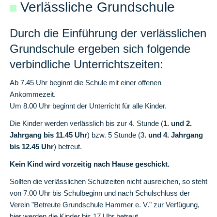
Verlässliche Grundschule
Elternbeirat
Durch die Einführung der verlässlichen
Grundschule ergeben sich folgende
Hausmeister
verbindliche Unterrichtszeiten:
Ab 7.45 Uhr beginnt die Schule mit einer offenen
Schulgeschichte
Ankommezeit.
Um 8.00 Uhr beginnt der Unterricht für alle Kinder.
Schulprofil
Die Kinder werden verlässlich bis zur 4. Stunde (
1. und 2.
Jahrgang bis 11.45 Uhr
) bzw. 5 Stunde (3
. und 4. Jahrgang
Interne
bis 12.45 Uhr
) betreut.
Fachcurricula
Kein Kind wird vorzeitig nach Hause geschickt.
Fächerkanon
Sollten die verlässlichen Schulzeiten nicht ausreichen, so steht
Mit
von 7.00 Uhr bis Schulbeginn und nach Schulschluss der
dem
Verein "Betreute Grundschule Hammer e. V." zur Verfügung,
Rad
hier werden die Kinder bis 17 Uhr betreut.