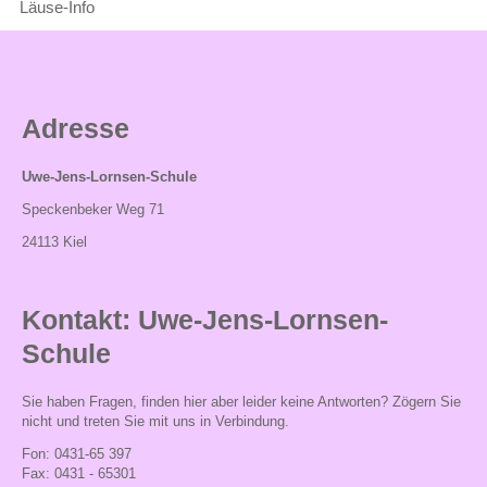
Internet-
Läuse-Info
ABC
Wettbewerbe
Mentor-
Adresse
Initiative
Uwe-Jens-Lornsen-Schule
Schulgarten
Speckenbeker Weg 71
Orga
24113 Kiel
Termine
Kontakt: Uwe-Jens-Lornsen-
Ferien-
und
Schule
Terminkalender
Sie haben Fragen, finden hier aber leider keine Antworten? Zögern Sie
Betreute
nicht und treten Sie mit uns in Verbindung.
Grundschule
Fon: 0431-65 397
Fax: 0431 - 65301
Schulleben