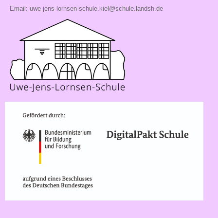
Email:
uwe-jens-lornsen-schule.kiel@schule.landsh.de
Förderangebote
Kinderparlament
Arbeitsgemeinschaften
Die
Mensa
Schul-
Shirts
und
mehr
Infos
Schulärztliche
Untersuchung,
Schulspiel
und