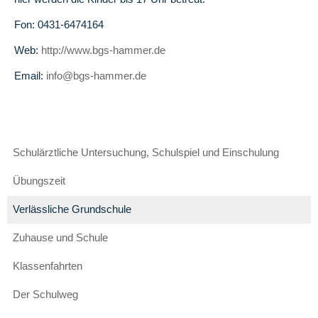
in
Fon: 0431-6474164
die
Zukunft
Web:
http://www.bgs-hammer.de
Email:
info@bgs-hammer.de
Pädagogisches
Konzept
Jahrgangsübergreifendes
Lernen
Navigation
Schulärztliche Untersuchung, Schulspiel und Einschulung
überspringen
Eingangsphase
Übungszeit
Bildung
Verlässliche Grundschule
für
nachhaltige
Zuhause und Schule
Entwicklung
Klassenfahrten
Gesundes
Frühstück
Der Schulweg