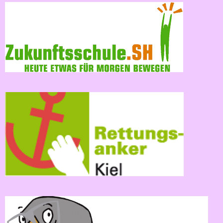
Einschulung
Übungszeit
Verlässliche
Grundschule
Zuhause
und
Schule
Klassenfahrten
Der
Schulweg
Läuse-
Info
Kontakt