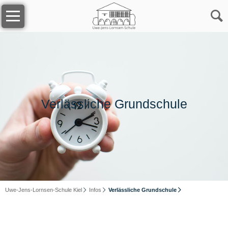
Navigation
Home
überspringen
Unsere
Schule
Das
Team
Verlässliche Grundschule
Kollegium
Sekretariat
Uwe-Jens-Lornsen-Schule Kiel
Infos
Verlässliche Grundschule
Schulsozialarbeit
Förderverein