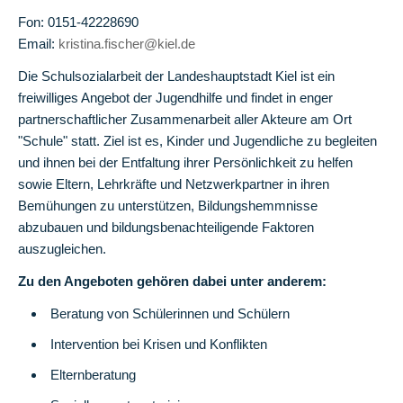
in
Fon: 0151-42228690
die
Email:
kristina.fischer@kiel.de
Zukunft
Die Schulsozialarbeit der Landeshauptstadt Kiel ist ein
Pädagogisches
freiwilliges Angebot der Jugendhilfe und findet in enger
Konzept
partnerschaftlicher Zusammenarbeit aller Akteure am Ort
"Schule" statt. Ziel ist es, Kinder und Jugendliche zu begleiten
Jahrgangsübergreifendes
und ihnen bei der Entfaltung ihrer Persönlichkeit zu helfen
Lernen
sowie Eltern, Lehrkräfte und Netzwerkpartner in ihren
Bemühungen zu unterstützen, Bildungshemmnisse
Eingangsphase
abzubauen und bildungsbenachteiligende Faktoren
Bildung
auszugleichen.
für
Zu den Angeboten gehören dabei unter anderem:
nachhaltige
Entwicklung
Beratung von Schülerinnen und Schülern
Intervention bei Krisen und Konflikten
Gesundes
Frühstück
Elternberatung