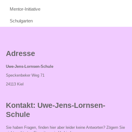
Einschulung
Mentor-Initiative
Übungszeit
Schulgarten
Verlässliche
Grundschule
Zuhause
Adresse
und
Schule
Uwe-Jens-Lornsen-Schule
Klassenfahrten
Speckenbeker Weg 71
24113 Kiel
Der
Schulweg
Kontakt: Uwe-Jens-Lornsen-
Läuse-
Info
Schule
Kontakt
Sie haben Fragen, finden hier aber leider keine Antworten? Zögern Sie