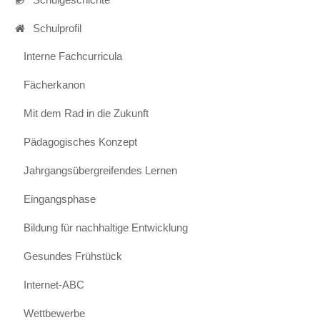
Förderangebote
Schulprofil
Kinderparlament
Interne Fachcurricula
Arbeitsgemeinschaften
Fächerkanon
Die
Mit dem Rad in die Zukunft
Mensa
Pädagogisches Konzept
Schul-
Jahrgangsübergreifendes Lernen
Shirts
und
Eingangsphase
mehr
Bildung für nachhaltige Entwicklung
Infos
Gesundes Frühstück
Schulärztliche
Untersuchung,
Internet-ABC
Schulspiel
Wettbewerbe
und