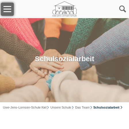
Navigation
Home
überspringen
Unsere
Schule
Das
Team
Schulsozialarbeit
Kollegium
Sekretariat
Uwe-Jens-Lornsen-Schule Kiel
Unsere Schule
Das Team
Schulsozialarbeit
Schulsozialarbeit
Förderverein