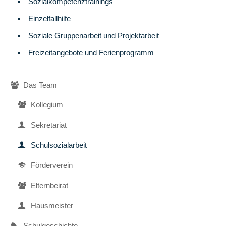
Sozialkompetenztrainings
Internet-
ABC
Einzelfallhilfe
Wettbewerbe
Soziale Gruppenarbeit und Projektarbeit
Freizeitangebote und Ferienprogramm
Mentor-
Initiative
Navigation
Das Team
Schulgarten
überspringen
Kollegium
Orga
Sekretariat
Termine
Schulsozialarbeit
Ferien-
und
Förderverein
Terminkalender
Elternbeirat
Betreute
Grundschule
Hausmeister
Schulleben
Schulgeschichte