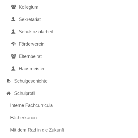
Internet-
Kollegium
ABC
Sekretariat
Wettbewerbe
Schulsozialarbeit
Mentor-
Initiative
Förderverein
Schulgarten
Elternbeirat
Orga
Hausmeister
Termine
Schulgeschichte
Ferien-
Schulprofil
und
Terminkalender
Interne Fachcurricula
Betreute
Fächerkanon
Grundschule
Mit dem Rad in die Zukunft
Schulleben