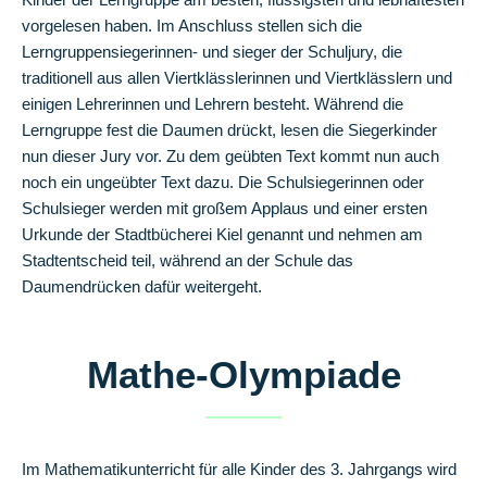
vorgelesen haben. Im Anschluss stellen sich die
Lerngruppensiegerinnen- und sieger der Schuljury, die
Elternbeirat
traditionell aus allen Viertklässlerinnen und Viertklässlern und
einigen Lehrerinnen und Lehrern besteht. Während die
Lerngruppe fest die Daumen drückt, lesen die Siegerkinder
Hausmeister
nun dieser Jury vor. Zu dem geübten Text kommt nun auch
noch ein ungeübter Text dazu. Die Schulsiegerinnen oder
Schulgeschichte
Schulsieger werden mit großem Applaus und einer ersten
Urkunde der Stadtbücherei Kiel genannt und nehmen am
Stadtentscheid teil, während an der Schule das
Schulprofil
Daumendrücken dafür weitergeht.
Interne
Fachcurricula
Mathe-Olympiade
Fächerkanon
Mit
dem
Im Mathematikunterricht für alle Kinder des 3. Jahrgangs wird
Rad