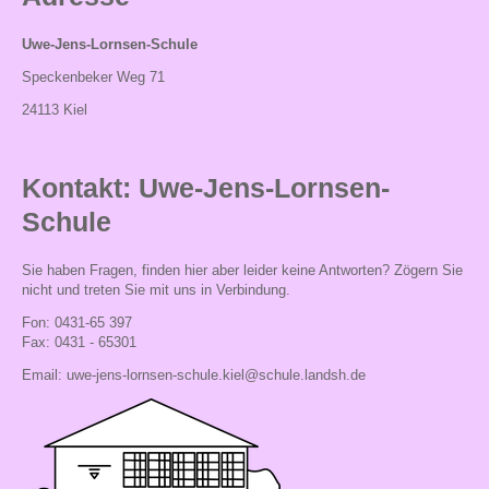
Einschulung
Uwe-Jens-Lornsen-Schule
Übungszeit
Speckenbeker Weg 71
Verlässliche
24113 Kiel
Grundschule
Zuhause
Kontakt: Uwe-Jens-Lornsen-
und
Schule
Schule
Sie haben Fragen, finden hier aber leider keine Antworten? Zögern Sie
Klassenfahrten
nicht und treten Sie mit uns in Verbindung.
Der
Fon: 0431-65 397
Fax: 0431 - 65301
Schulweg
Email:
uwe-jens-lornsen-schule.kiel@schule.landsh.de
Läuse-
Info
Kontakt