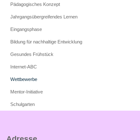
Pädagogisches Konzept
Förderangebote
Jahrgangsübergreifendes Lernen
Kinderparlament
Eingangsphase
Arbeitsgemeinschaften
Bildung für nachhaltige Entwicklung
Die
Gesundes Frühstück
Mensa
Internet-ABC
Schul-
Shirts
Wettbewerbe
und
mehr
Mentor-Initiative
Infos
Schulgarten
Schulärztliche
Untersuchung,
Schulspiel
Adresse
und