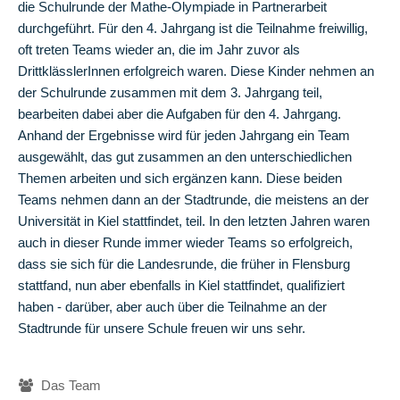
die Schulrunde der Mathe-Olympiade in Partnerarbeit
in
durchgeführt. Für den 4. Jahrgang ist die Teilnahme freiwillig,
die
oft treten Teams wieder an, die im Jahr zuvor als
Zukunft
DrittklässlerInnen erfolgreich waren. Diese Kinder nehmen an
der Schulrunde zusammen mit dem 3. Jahrgang teil,
Pädagogisches
bearbeiten dabei aber die Aufgaben für den 4. Jahrgang.
Konzept
Anhand der Ergebnisse wird für jeden Jahrgang ein Team
Jahrgangsübergreifendes
ausgewählt, das gut zusammen an den unterschiedlichen
Lernen
Themen arbeiten und sich ergänzen kann. Diese beiden
Teams nehmen dann an der Stadtrunde, die meistens an der
Eingangsphase
Universität in Kiel stattfindet, teil. In den letzten Jahren waren
auch in dieser Runde immer wieder Teams so erfolgreich,
Bildung
dass sie sich für die Landesrunde, die früher in Flensburg
für
stattfand, nun aber ebenfalls in Kiel stattfindet, qualifiziert
nachhaltige
haben - darüber, aber auch über die Teilnahme an der
Entwicklung
Stadtrunde für unsere Schule freuen wir uns sehr.
Gesundes
Frühstück
Navigation
Das Team
überspringen