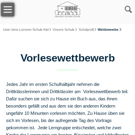
Navigation
Home
überspringen
Unsere
Schule
Uwe-Jens-Lornsen-Schule Kiel
Unsere Schule
Schulprofil
Wettbewerbe
Das
Vorlesewettbewerb
Team
Kollegium
Jedes Jahr im ersten Schulhalbjahr nehmen die
Drittklässlerinnen und Drittklässler am Vorlesewettbewerb teil.
Sekretariat
Dafür suchen sie sich zu Hause ein Buch aus, das ihnen
besonders gefällt und aus dem sie den anderen Kindern
ungefähr 10 Minunten vorlesen möchten. Zu Hause üben sie
Schulsozialarbeit
sich im Vorlesen, bis der aufregende Tag des Vortrags
gekommen ist. Jede Lerngruppe entscheidet, welche zwei
Förderverein
Kinder der Lerngruppe am besten, flüssigsten und lebhaftesten