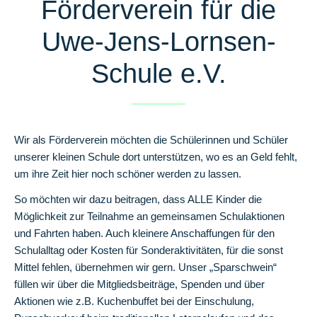
Förderverein für die
Uwe-Jens-Lornsen-
Elternbeirat
Schule e.V.
Hausmeister
Schulgeschichte
Wir als Förderverein möchten die Schülerinnen und Schüler
unserer kleinen Schule dort unterstützen, wo es an Geld fehlt,
um ihre Zeit hier noch schöner werden zu lassen.
Schulprofil
So möchten wir dazu beitragen, dass ALLE Kinder die
Interne
Möglichkeit zur Teilnahme an gemeinsamen Schulaktionen
Fachcurricula
und Fahrten haben. Auch kleinere Anschaffungen für den
Schulalltag oder Kosten für Sonderaktivitäten, für die sonst
Fächerkanon
Mittel fehlen, übernehmen wir gern. Unser „Sparschwein“
Mit
füllen wir über die Mitgliedsbeiträge, Spenden und über
dem
Aktionen wie z.B. Kuchenbuffet bei der Einschulung,
Rad