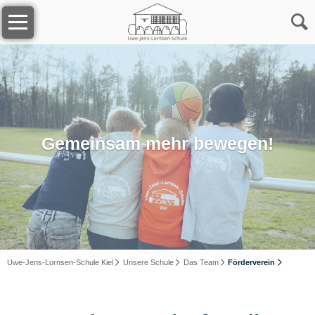
Navigation
Home
überspringen
Unsere
Schule
Das
Team
Gemeinsam mehr bewegen!
Kollegium
Sekretariat
Uwe-Jens-Lornsen-Schule Kiel
Unsere Schule
Das Team
Förderverein
Schulsozialarbeit
Förderverein