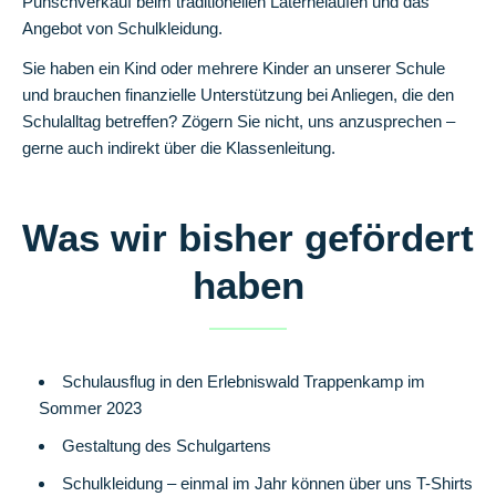
Punschverkauf beim traditionellen Laternelaufen und das
in
Angebot von Schulkleidung.
die
Sie haben ein Kind oder mehrere Kinder an unserer Schule
Zukunft
und brauchen finanzielle Unterstützung bei Anliegen, die den
Pädagogisches
Schulalltag betreffen? Zögern Sie nicht, uns anzusprechen –
Konzept
gerne auch indirekt über die Klassenleitung.
Jahrgangsübergreifendes
Lernen
Was wir bisher gefördert
Eingangsphase
haben
Bildung
für
nachhaltige
Schulausflug in den Erlebniswald Trappenkamp im
Entwicklung
Sommer 2023
Gesundes
Gestaltung des Schulgartens
Frühstück
Schulkleidung – einmal im Jahr können über uns T-Shirts