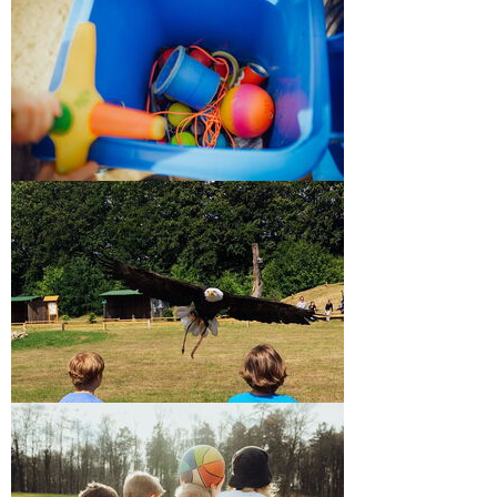
Einschulung
Übungszeit
Verlässliche
Grundschule
Zuhause
und
Schule
Klassenfahrten
Der
Schulweg
Läuse-
Info
Kontakt