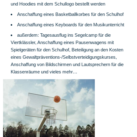
Internet-
und Hoodies mit dem Schullogo bestellt werden
ABC
Anschaffung eines Basketballkorbes für den Schulhof
Wettbewerbe
Anschaffung eines Keyboards für den Musikunterricht
Mentor-
außerdem: Tagesausflug ins Segelcamp für die
Initiative
Viertklässler, Anschaffung eines Pausenwagens mit
Spielgeräten für den Schulhof, Beteiligung an den Kosten
Schulgarten
eines Gewaltpräventions-/Selbstverteidigungskurses,
Anschaffung von Bildschirmen und Lautsprechern für die
Orga
Klassenräume und vieles mehr…
Termine
Ferien-
und
Terminkalender
Betreute
Grundschule
Schulleben