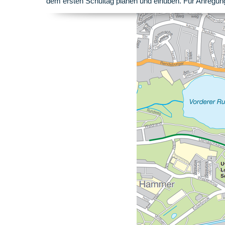
dem ersten Schultag planen und einüben. Für Anregung