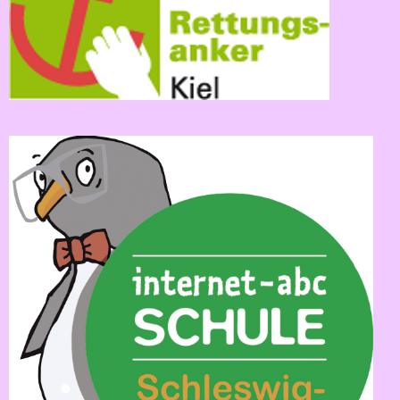
Einschulung
Übungszeit
Verlässliche
Grundschule
Zuhause
und
Schule
Klassenfahrten
Der
Schulweg
Läuse-
Info
Kontakt