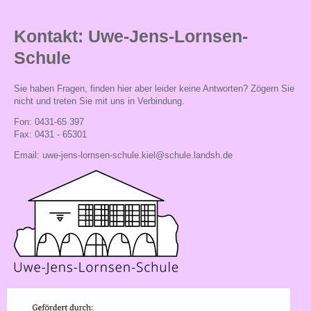
Internet-
ABC
Kontakt: Uwe-Jens-Lornsen-
Wettbewerbe
Schule
Mentor-
Sie haben Fragen, finden hier aber leider keine Antworten? Zögern Sie
Initiative
nicht und treten Sie mit uns in Verbindung.
Schulgarten
Fon: 0431-65 397
Fax: 0431 - 65301
Orga
Email:
uwe-jens-lornsen-schule.kiel@schule.landsh.de
Termine
Ferien-
und
Terminkalender
Betreute
Grundschule
Schulleben