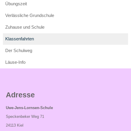
Übungszeit
in
die
Verlässliche Grundschule
Zukunft
Zuhause und Schule
Pädagogisches
Konzept
Klassenfahrten
Jahrgangsübergreifendes
Der Schulweg
Lernen
Läuse-Info
Eingangsphase
Bildung
für
Adresse
nachhaltige
Entwicklung
Uwe-Jens-Lornsen-Schule
Gesundes
Speckenbeker Weg 71
Frühstück
24113 Kiel