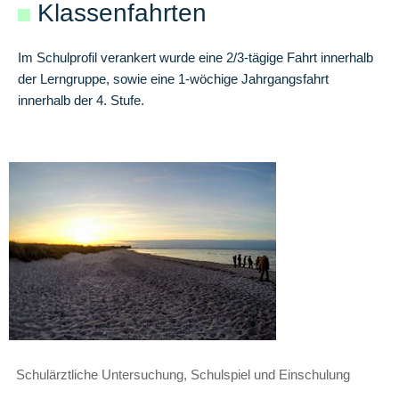
Klassenfahrten
Elternbeirat
Im Schulprofil verankert wurde eine 2/3-tägige Fahrt innerhalb
der Lerngruppe, sowie eine 1-wöchige Jahrgangsfahrt
innerhalb der 4. Stufe.
Hausmeister
Schulgeschichte
Schulprofil
Interne
Fachcurricula
Fächerkanon
Mit
Navigation
dem
Schulärztliche Untersuchung, Schulspiel und Einschulung
überspringen
Rad